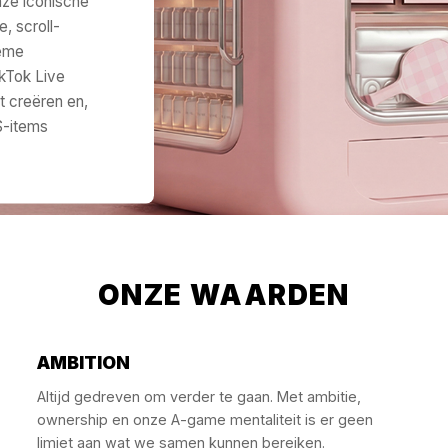
nze iconische
e, scroll-
ieme
kTok Live
nt creëren en,
S-items
ONZE WAARDEN
AMBITION
Altijd gedreven om verder te gaan. Met ambitie,
ownership en onze A-game mentaliteit is er geen
limiet aan wat we samen kunnen bereiken.