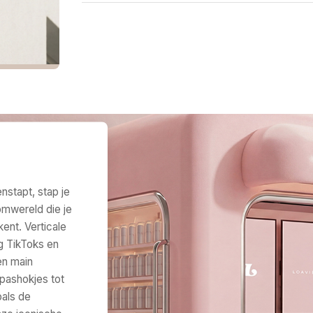
nstapt, stap je
oomwereld die je
ent. Verticale
g TikToks en
en main
pashokjes tot
oals de