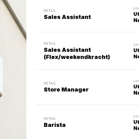
Lo
RETAIL
Ut
Sales Assistant
N
RETAIL
Lo
Sales Assistant
Ut
(Flex/weekendkracht)
N
Lo
RETAIL
Ut
Store Manager
N
Lo
RETAIL
Ut
Barista
N